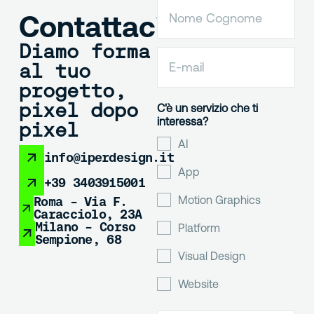
Contattaci
Diamo forma
al tuo
progetto,
pixel dopo
C'è un servizio che ti
interessa?
pixel
AI
info@iperdesign.it
App
+39 3403915001
Motion Graphics
Roma - Via F.
Caracciolo, 23A
Milano - Corso
Platform
Sempione, 68
Visual Design
Website