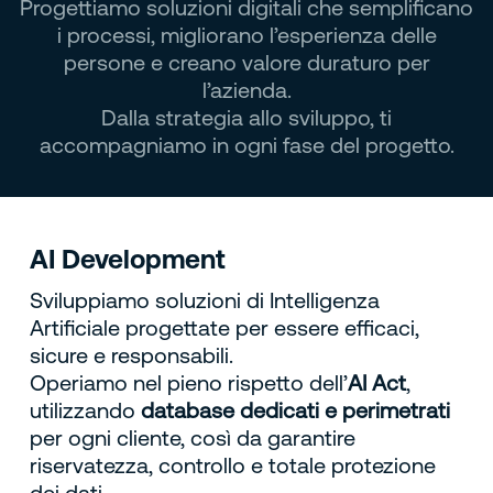
Progettiamo soluzioni digitali che semplificano
i processi, migliorano l’esperienza delle
persone e creano valore duraturo per
l’azienda.
Dalla strategia allo sviluppo, ti
accompagniamo in ogni fase del progetto.
AI Development
Sviluppiamo soluzioni di Intelligenza
Artificiale progettate per essere efficaci,
sicure e responsabili.
Operiamo nel pieno rispetto dell’
AI Act
,
utilizzando
database dedicati e perimetrati
per ogni cliente, così da garantire
riservatezza, controllo e totale protezione
dei dati.