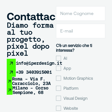
Contattaci
Diamo forma
al tuo
progetto,
pixel dopo
C'è un servizio che ti
interessa?
pixel
AI
info@iperdesign.it
App
+39 3403915001
Motion Graphics
Roma - Via F.
Caracciolo, 23A
Milano - Corso
Platform
Sempione, 68
Visual Design
Website