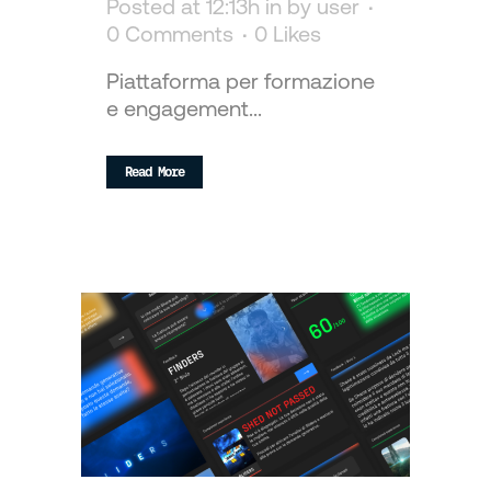
Posted at 12:13h
in
by
user
0 Comments
0
Likes
Piattaforma per formazione
e engagement...
Read More