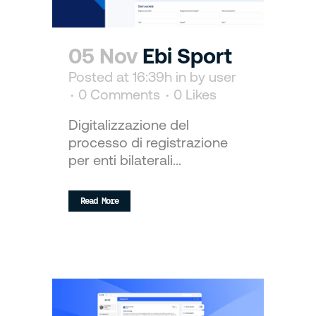
05 Nov
Ebi Sport
Posted at 16:39h
in
by
user
0 Comments
0
Likes
Digitalizzazione del
processo di registrazione
per enti bilaterali...
Read More