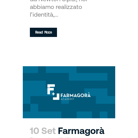
abbiamo realizzato
l'identità,...
Read More
10 Set
Farmagorà