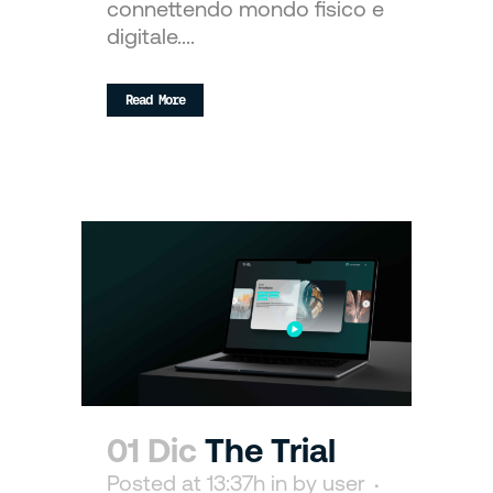
connettendo mondo fisico e
digitale....
Read More
01 Dic
The Trial
Posted at 13:37h
in
by
user