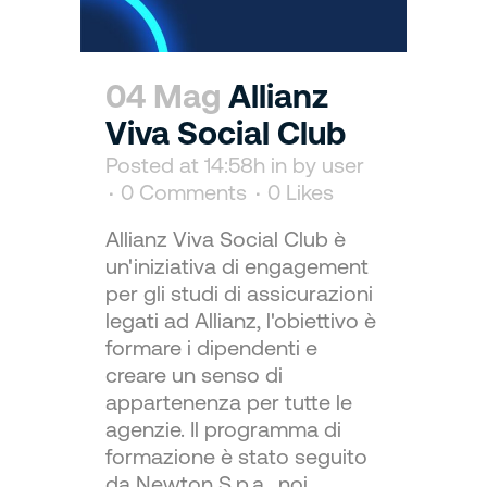
04 Mag
Allianz
Viva Social Club
Posted at 14:58h
in
by
user
0 Comments
0
Likes
Allianz Viva Social Club è
un'iniziativa di engagement
per gli studi di assicurazioni
legati ad Allianz, l'obiettivo è
formare i dipendenti e
creare un senso di
appartenenza per tutte le
agenzie. Il programma di
formazione è stato seguito
da Newton S.p.a., noi