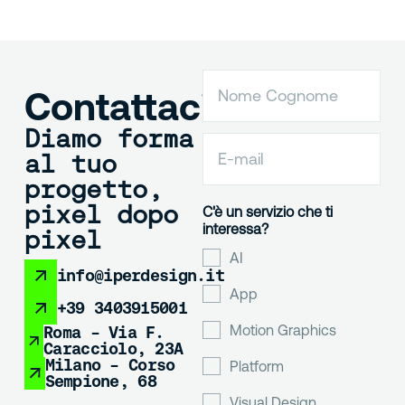
Contattaci
Diamo forma
al tuo
progetto,
pixel dopo
C'è un servizio che ti
interessa?
pixel
AI
info@iperdesign.it
App
+39 3403915001
Motion Graphics
Roma - Via F.
Caracciolo, 23A
Milano - Corso
Platform
Sempione, 68
Visual Design