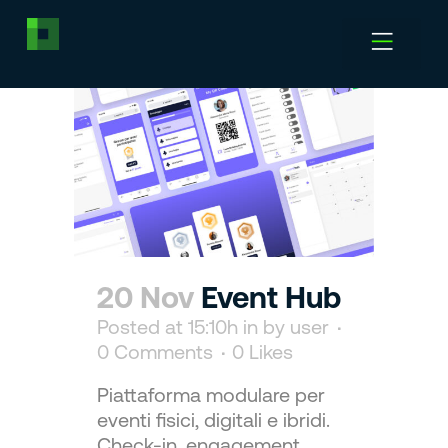
20 Nov
Event Hub
Posted at 15:10h
in
by
user
0 Comments
0
Likes
Piattaforma modulare per
eventi fisici, digitali e ibridi.
Check-in, engagement,