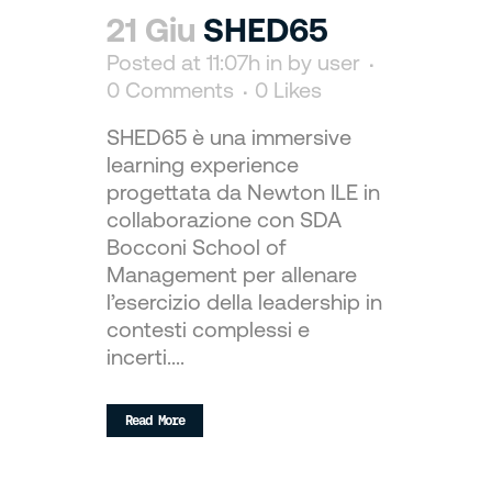
21 Giu
SHED65
Posted at 11:07h
in
by
user
0 Comments
0
Likes
SHED65 è una immersive
learning experience
progettata da Newton ILE in
collaborazione con SDA
Bocconi School of
Management per allenare
l’esercizio della leadership in
contesti complessi e
incerti....
Read More