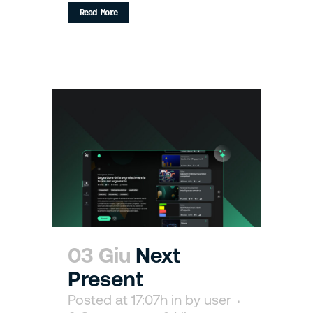
Read More
03 Giu
Next
Present
Posted at 17:07h
in
by
user