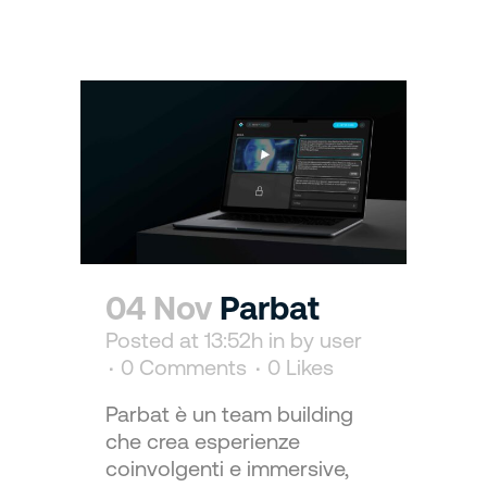
04 Nov
Parbat
Posted at 13:52h
in
by
user
0 Comments
0
Likes
Parbat è un team building
che crea esperienze
coinvolgenti e immersive,